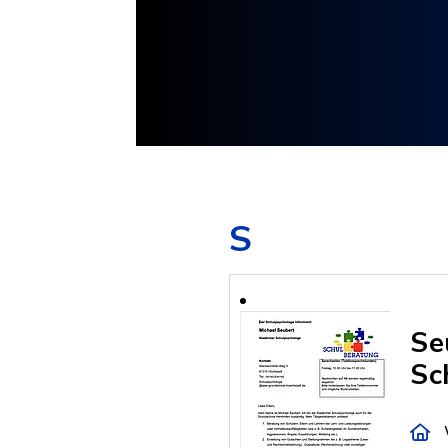
S
Se
Sc