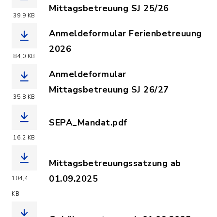
Mittagsbetreuung SJ 25/26
39,9 KB
(Dateiname: Anmeldeformular_2025-20
Anmeldeformular Ferienbetreuung
2026
84,0 KB
(Dateiname: Anmeldeformular_Ferienb
Anmeldeformular
Mittagsbetreuung SJ 26/27
35,8 KB
(Dateiname: Anmeldeformular_2026-20
SEPA_Mandat.pdf
(Dateiname: SEPA_Mandat.pdf, Dateier
16,2 KB
Mittagsbetreuungssatzung ab
01.09.2025
104,4
(Dateiname: Mittagsbetreuungssatzun
KB