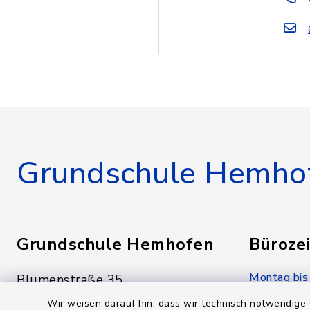
Grundschule Hemho
Grundschule Hemhofen
Bürozei
Montag bis
Blumenstraße 35
91334 Hemhofen
07:00-12:
Wir weisen darauf hin, dass wir technisch notwendige 