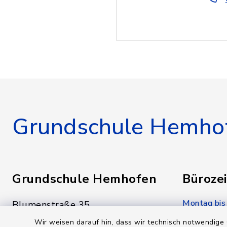
Grundschule Hemho
Grundschule Hemhofen
Bürozei
Montag bis
Blumenstraße 35
91334 Hemhofen
07:00-12:
Wir weisen darauf hin, dass wir technisch notwendige 