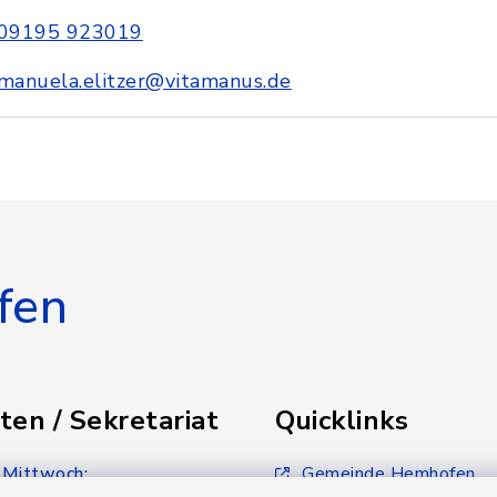
09195 923019
manuela.elitzer@vitamanus.de
fen
ten / Sekretariat
Quicklinks
 Mittwoch:
Gemeinde Hemhofen