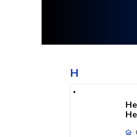
H
He
He